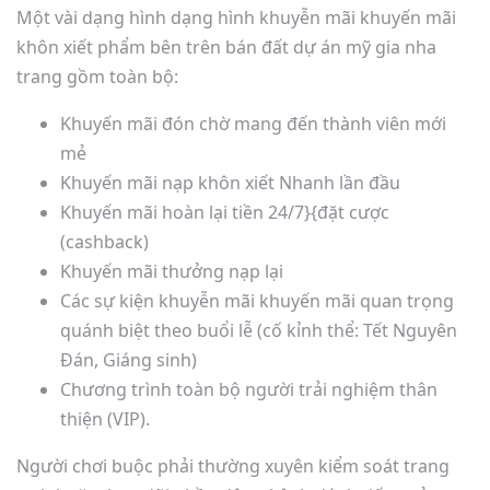
Một vài dạng hình dạng hình khuyễn mãi khuyến mãi
khôn xiết phẩm bên trên bán đất dự án mỹ gia nha
trang gồm toàn bộ:
Khuyến mãi đón chờ mang đến thành viên mới
mẻ
Khuyến mãi nạp khôn xiết Nhanh lần đầu
Khuyến mãi hoàn lại tiền 24/7}{đặt cược
(cashback)
Khuyến mãi thưởng nạp lại
Các sự kiện khuyễn mãi khuyến mãi quan trọng
quánh biệt theo buổi lễ (cố kỉnh thể: Tết Nguyên
Đán, Giáng sinh)
Chương trình toàn bộ người trải nghiệm thân
thiện (VIP).
Người chơi buộc phải thường xuyên kiểm soát trang