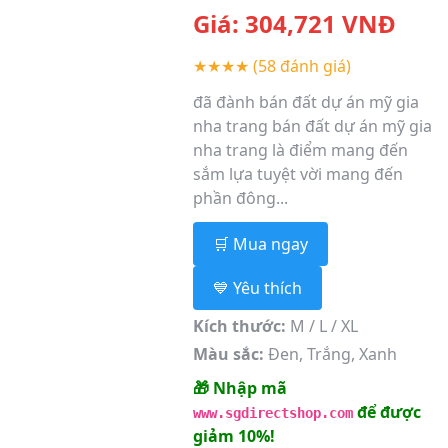
Giá:
304,721
VNĐ
★★★★
(58 đánh giá)
đã đành bán đất dự án mỹ gia
nha trang bán đất dự án mỹ gia
nha trang là điểm mang đến
sắm lựa tuyệt vời mang đến
phần đông...
🛒 Mua ngay
💙 Yêu thích
Kích thước:
M / L / XL
Màu sắc:
Đen, Trắng, Xanh
🎁 Nhập mã
để được
www.sgdirectshop.com
giảm 10%!