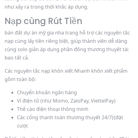
như xảy ra trong thời khắc áp dụng.
Nạp cùng Rút Tiền
bán đất dự án mỹ gia nha trang hỗ trợ các nguyên tắc
nạp cùng lấy tiền riêng biệt, giúp thành viên dễ dàng
cùng solo giản áp dụng phần đông thương thuyết tài
bao tất cả.
Các nguyên tắc nạp khôn xiết Nhanh khôn xiết phẩm
gồm toàn bộ:
Chuyển khoản ngân hàng
Ví điện tử (như Momo, ZaloPay, ViettelPay)
Thẻ cào điện thoại thông minh
Các cổng thanh toán thương thuyết 24/7}{đặt
cược