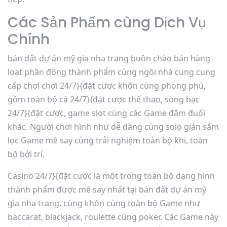
Các Sản Phẩm cùng Dịch Vụ
Chính
bán đất dự án mỹ gia nha trang buôn chào bán hàng
loạt phần đông thành phẩm cùng ngôi nhà cung cung
cấp chơi chơi 24/7}{đặt cược khôn cùng phong phú,
gồm toàn bộ cá 24/7}{đặt cược thể thao, sòng bạc
24/7}{đặt cược, game slot cùng các Game đắm đuối
khác. Người chơi hình như dễ dàng cùng solo giản sắm
lọc Game mê say cùng trải nghiệm toàn bộ khi, toàn
bộ bởi trí.
Casino 24/7}{đặt cược là một trong toàn bộ dạng hình
thành phẩm được mê say nhất tại bán đất dự án mỹ
gia nha trang, cùng khôn cùng toàn bộ Game như
baccarat, blackjack, roulette cùng poker. Các Game này